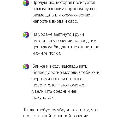
1
Продукцию, которая пользуется
самым высоким спросом, лучше
размещать в «горячих» зонах –
напротив входа и касс.
2
На уровне вытянутой руки
выставлять позиции со средним
Горячая линия
ценником, бюджетные ставить на
8 800 350 06 58
info@lasmart.ru
нижние полки.
3
Ближе к входу выкладывать
Техподдержка
более дорогие модели, чтобы они
support@lasmart.ru
+7 (963) 320 34 08
первыми попали на глаза
посетителю – это поможет
увеличить средний чек
покупателя.
Вход
Рейтинг на основе отзывов клиентов
Также требуется убедиться в том, что
Онлайн-сервис для создания планограмм и управления
возле каждой товарной позиции