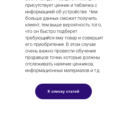
выкладкой товаров в розничной сети
© ООО "Ласмарт", 2026
присутствует ценник и табличка с
ООО "ЛАСМАРТ" обладает исключительными правами на
программное обеспечение "Lasmart SpacePlanner".
информацией об устройстве. Чем
Номер записи в реестре российского ПО: 18361
больше данных сможет получить
клиент, тем выше вероятность того,
Лицензионный договор
что он быстро подберет
требующийся ему товар и совершит
Политика конфиденциальности
его приобретение. В этом случае
очень важно провести обучение
продавцов точки, которые должны
отслеживать наличие ценников,
информационных материалов и т.д.
К списку статей