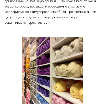
приносящий наибольшую прибыль. Это может быть также и
Техподдержка
товар, которому посвящены проводимые в магазине
support@lasmart.ru
+7 (963) 320 34 08
мероприятия по стимулированию сбыта - рек­ламные акции,
дегустации и т. д., либо товар, у которого скоро
заканчивается срок годности.
Вход
Рейтинг на основе отзывов клиентов
Онлайн-сервис для создания планограмм и управления
выкладкой товаров в розничной сети
© ООО "Ласмарт", 2026
ООО "ЛАСМАРТ" обладает исключительными правами на
программное обеспечение "Lasmart SpacePlanner".
Номер записи в реестре российского ПО: 18361
Лицензионный договор
Политика конфиденциальности