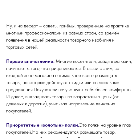
Главная
Мобильное пр
Ну, и на десерт – советы, приёмы, проверенные на практике
Консалтинг
+7
О компании
многими профессионалами из разных стран, со времён
База знаний
появления в нашей реальности товарного изобилия и
Контакты
торговых сетей.
Задать вопрос
Первое впечатление.
Многие посетители, зайдя в магазин,
Отправляя форму вы соглашаетесь с
начинают с того, что прицениваются. В связи с этим, во
нашей
Политикой конфиденциальности
входной зоне магазина оптимальнее всего размещать
товары, на которые действуют скидки или специальные
предложения.Покупатели почувствуют себя более комфортно.
И далее, выкладывать товары по возрастанию цены (от
дешевых к дорогим), учитывая направление движения
Горячая линия
покупателей.
8 800 350 06 58
info@lasmart.ru
Приоритетные «золотые» полки.
Это полки на уровне глаз
покупателей.На них рекомендуется размещать товар,